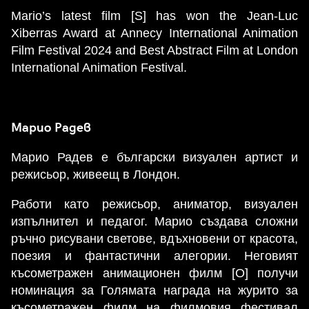
Mario’s latest film [S] has won the Jean-Luc
Xiberras Award at Annecy International Animation
Film Festival 2024 and Best Abstract Film at London
International Animation Festival.
Марио Радев
Марио Радев е български визуален артист и
режисьор, живеещ в Лондон.
Работи като режисьор, аниматор, визуален
изпълнител и педагог. Марио създава сложни
ръчно рисувани светове, вдъхновени от красота,
поезия и фантастични алегории. Неговият
късометражен анимационен филм [O] получи
номинация за Голямата награда на журито за
късометражен филм на филмовия фестивал